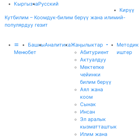
Кыргызча
Русский
Кирүү
Кутбилим – Коомдук-билим берүү жана илимий-
популярдуу гезит
Башкы
Аналитика
Жаңылыктар
Методик
Меню
бет
Абитуриент
иштер
Актуалдуу
Мектепке
чейинки
билим берүү
Аял жана
коом
Сынак
Инсан
Эл аралык
кызматташтык
Илим жана