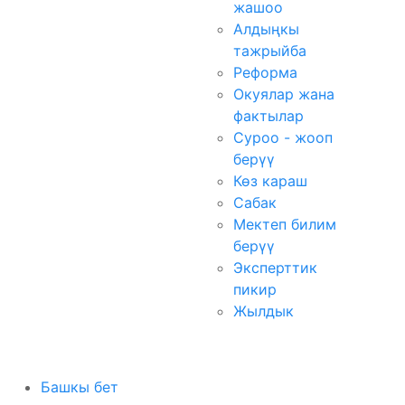
жашоо
Алдыңкы
тажрыйба
Реформа
Окуялар жана
фактылар
Суроо - жооп
берүү
Көз караш
Сабак
Мектеп билим
берүү
Эксперттик
пикир
Жылдык
Башкы бет