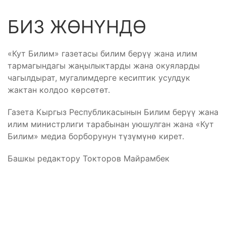
БИЗ ЖӨНҮНДӨ
«Кут Билим» газетасы билим берүү жана илим
тармагындагы жаңылыктарды жана окуяларды
чагылдырат, мугалимдерге кесиптик усулдук
жактан колдоо көрсөтөт.
Газета Кыргыз Республикасынын Билим берүү жана
илим министрлиги тарабынан уюшулган жана «Кут
Билим» медиа борборунун түзүмүнө кирет.
Башкы редактору Токторов Майрамбек