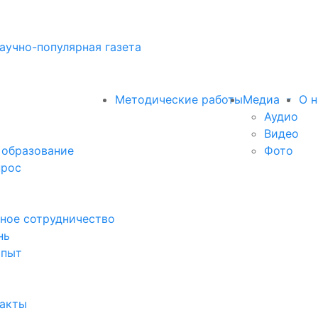
аучно-популярная газета
Методические работы
Медиа
О н
Аудио
Видео
 образование
Фото
прос
ное сотрудничество
нь
опыт
факты