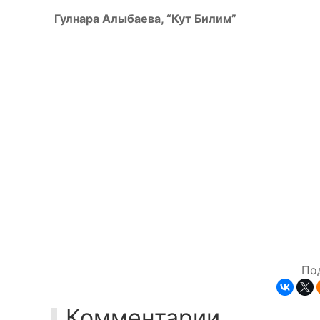
Гулнара Алыбаева, “Кут Билим”
По
Комментарии