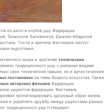
тов из школ и клубов ушу Федерации
ой, Таласской, Баткенской, Джалал-Абадской
захстана. Гости и зрители Фестиваля смогут
овня подготовки.
петентного жюри и зрителей
технические
влениях традиционного ушу, с разными видами
ько свои технические навыки, но и артистические
ных постановках
на темы боевого искусства. Также
овых авторских фильмов
Федерации
жизни ушуистов федерации. Фестиваль
ризван пропагандировать здоровый образ жизни,
енов и укреплять дружбу между ушуистами разных
ент традиционного ушу Н.Нещерет.