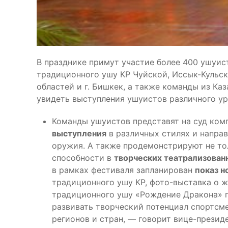
В празднике примут участие более 400 ушуис
традиционного ушу КР Чуйской, Иссык-Кульск
областей и г. Бишкек, а также команды из Ка
увидеть выступления ушуистов различного ур
Команды ушуистов представят на суд ком
выступления
в различных стилях и напра
оружия. А также продемонстрируют не тол
способности в
творческих театрализован
в рамках фестиваля запланирован
показ н
традиционного ушу КР, фото-выставка о 
традиционного ушу «Рождение Дракона» п
развивать творческий потенциал спортсм
регионов и стран, — говорит вице-презид