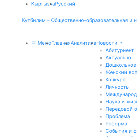
Кыргызча
Русский
Кутбилим – Общественно-образовательная и н
Меню
Главная
Аналитика
Новости
Абитуриент
Актуально
Дошкольное
Женский во
Конкурс
Личность
Международ
Наука и жиз
Передовой 
Проблема
Реформа
События и 