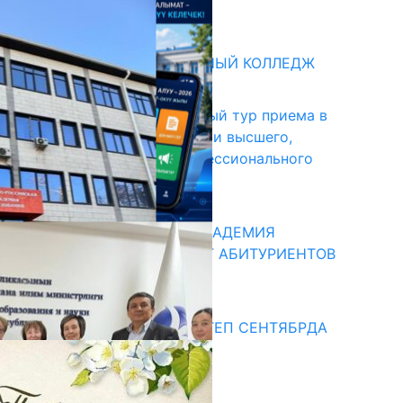
31.07.2026
битуриент
БИШКЕКСКИЙ УНИВЕРСАЛЬНЫЙ КОЛЛЕДЖ
17.07.2026
В Кыргызстане начался первый тур приема в
образовательные организации высшего,
среднего и начального профессионального
образования
13.07.2026
КЫРГЫЗКО-РОССИЙСКАЯ АКАДЕМИЯ
ОБРАЗОВАНИЯ ПРИГЛАШАЕТ АБИТУРИЕНТОВ
10.07.2026
едиа
СУЗАКТА 750 ОРУНДУУ МЕКТЕП СЕНТЯБРДА
ПАЙДАЛАНУУГА БЕРИЛЕТ
07.08.2025
Улуу Жеңиштин жандуу сөзү