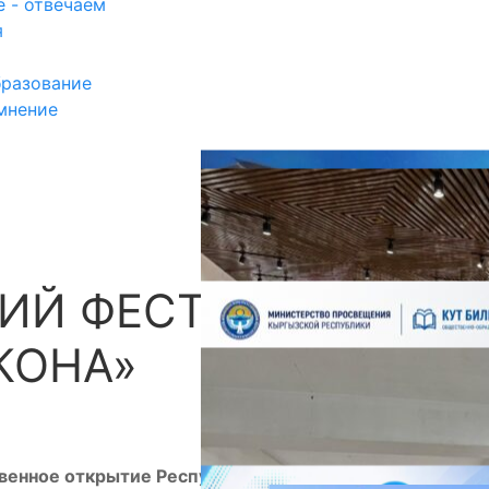
 - отвечаем
я
разование
мнение
ИЙ ФЕСТИВАЛЬ
П
КОНА»
ственное открытие Республиканского фестиваля