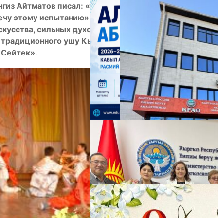
гиз Айтматов писал: «Слабый духом человек
речу этому испытанию». Фестиваль «Рождение
А
кусства, сильных духом людей, творчества и
традиционного ушу Кыргызской Республики,
«Сейтек».
М