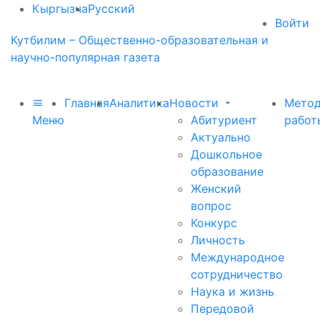
Кыргызча
Русский
Войти
Кутбилим – Общественно-образовательная и
научно-популярная газета
Главная
Аналитика
Новости
Метод
Меню
Абитуриент
работ
Актуально
Дошкольное
образование
Женский
вопрос
Конкурс
Личность
Международное
сотрудничество
Наука и жизнь
Передовой