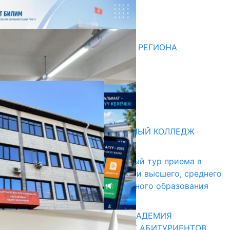
Последние новости
НЕДЕЛЯ В ОБЗОРЕ
07.08.2026
ДЛЯ МЕТОДИСТОВ ЮЖНОГО РЕГИОНА
НАЧАЛОСЬ ОБУЧЕНИЕ
05.08.2026
НЕДЕЛЯ В ОБЗОРЕ
31.07.2026
Абитуриент
БИШКЕКСКИЙ УНИВЕРСАЛЬНЫЙ КОЛЛЕДЖ
17.07.2026
В Кыргызстане начался первый тур приема в
образовательные организации высшего, среднего
и начального профессионального образования
13.07.2026
КЫРГЫЗКО-РОССИЙСКАЯ АКАДЕМИЯ
ОБРАЗОВАНИЯ ПРИГЛАШАЕТ АБИТУРИЕНТОВ