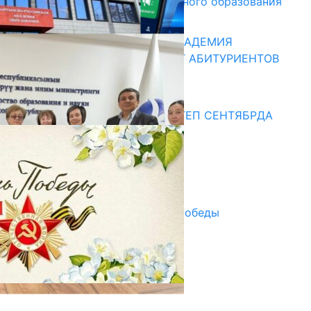
и начального профессионального образования
13.07.2026
КЫРГЫЗКО-РОССИЙСКАЯ АКАДЕМИЯ
ОБРАЗОВАНИЯ ПРИГЛАШАЕТ АБИТУРИЕНТОВ
10.07.2026
Медиа
СУЗАКТА 750 ОРУНДУУ МЕКТЕП СЕНТЯБРДА
ПАЙДАЛАНУУГА БЕРИЛЕТ
07.08.2025
Улуу Жеңиштин жандуу сөзү
29.04.2025
Награды в преддверии Дня Победы
29.04.2025