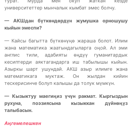
турат. Мурда мен окуп жаткан кезде
университеттер мынчалык кымбат эмес болчу.
— АКШдан б
үтк
өнд
өрд
үн жумушка орношушу
кыйын эмеспи?
— Кайсы багытта бүткөнүӊө жараша болот. Илим
жана математика жаатындагыларга оӊой. Ал эми
англис тили, адабияты өӊдүү гуманитардык
кесиптерди аяктагандарга иш табылышы кыйын.
Азыркы шарт ушундай. АКШ азыр илимге жана
математикага муктаж. Он жылдан кийин
тескерисинче болуп калышы да толук мүмкүн.
— Кызыктуу маеги
ӊиз
үч
үн ракмат. Кыргыздын
рухуна, поэзиясына кызыккан д
үйн
өӊүз
талыбасын.
Аӊгемелешкен