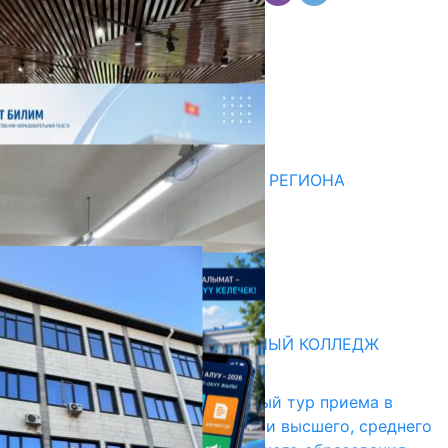
Комментарии
Последние новости
НЕДЕЛЯ В ОБЗОРЕ
07.08.2026
ДЛЯ МЕТОДИСТОВ ЮЖНОГО РЕГИОНА
НАЧАЛОСЬ ОБУЧЕНИЕ
05.08.2026
НЕДЕЛЯ В ОБЗОРЕ
31.07.2026
Абитуриент
БИШКЕКСКИЙ УНИВЕРСАЛЬНЫЙ КОЛЛЕДЖ
17.07.2026
В Кыргызстане начался первый тур приема в
образовательные организации высшего, среднего