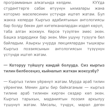
программанын алкагында келдим. КУУда
студенттерге сабак өтүүнүн ыкмалары жана
котормо маселесинин үстүндө иштеп жатам. Бул
жакка келерде Кыргыз адабиятынын антологиясы
бар болду бекен деп китепканалардан издеп көрүп,
таба алган жокмун. Көрсө түзүлгөн эмес экен.
Башка элдердики бар экен. Мен ушуну түзүүгө бел
байладым. Азыркы учурда лекциялардан тышкары
Кыргыз поэзиясынын антологиясын түзүүнүн
үстүндө иштеп жатам.
— Которуу т
үйш
үг
ү кандай болууда. Сиз кыргыз
тилин билбесе
ӊиз, кыйналып жаткан жоксузбу?
— Кыргыз тилин үйрөнүп жатам. Мурда араб тилин
үйрөнгөм. Менин дагы бир байкаганым — кыргыз
тилине араб тилинен кирген сөздөр көп экен.
Кыргыз тарыхын, маданиятын поэзия аркылуу
түшүнүп жатам. Мисалы, түндүк, марал деген