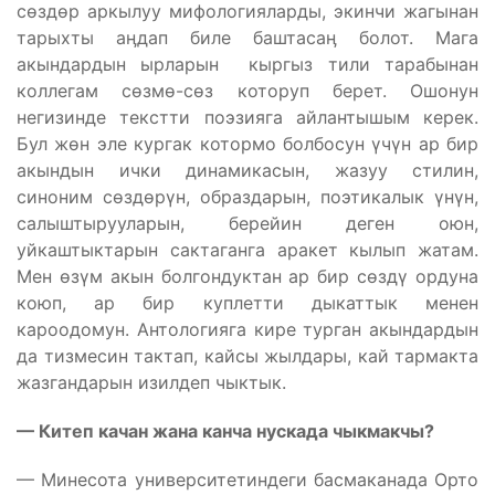
сөздөр аркылуу мифологияларды, экинчи жагынан
тарыхты аӊдап биле баштасаӊ болот. Мага
акындардын ырларын кыргыз тили тарабынан
коллегам сөзмө-сөз которуп берет. Ошонун
негизинде текстти поэзияга айлантышым керек.
Бул жөн эле кургак котормо болбосун үчүн ар бир
акындын ички динамикасын, жазуу стилин,
синоним сөздөрүн, образдарын, поэтикалык үнүн,
салыштырууларын, берейин деген оюн,
уйкаштыктарын сактаганга аракет кылып жатам.
Мен өзүм акын болгондуктан ар бир сөздү ордуна
коюп, ар бир куплетти дыкаттык менен
кароодомун. Антологияга кире турган акындардын
да тизмесин тактап, кайсы жылдары, кай тармакта
жазгандарын изилдеп чыктык.
— Китеп качан жана канча нускада чыкмакчы?
— Минесота университетиндеги басмаканада Орто