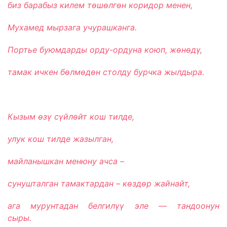
биз барабыз килем т
өш
өлг
өн коридор менен,
Мухамед мырзага учурашканга.
Портье буюмдарды орду-ордуна коюп, ж
өн
өд
ү,
тамак ичкен б
өлм
өд
өн столду бурчка жылдыра.
Кызым
өз
ү с
үйл
өйт кош тилде,
улук кош тилде жазылган,
майланышкан менюну ачса –
сунушталган тамактардан – к
өзд
өр жайнайт,
ага мурунтадан белгил
үү эле — тандоонун
сыры.