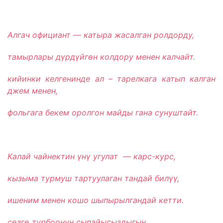
Алгач официант — катыра жасалган ролдорду,
тамырлары д
үрд
үйг
өн колдору менен калчайт.
кийинки келгенинде ал – тарелкага катып калган
джем менен,
фольгага бекем оролгон майды гана сунуштайт.
Калай чайнектин
үн
ү угулат — карс-курс,
кызыма турмуш тартуулаган тандай бил
үү,
ишеним менен кошо шыпырылгандай кетти.
с
өзг
ө турбоонун сыпайысыздыгын,