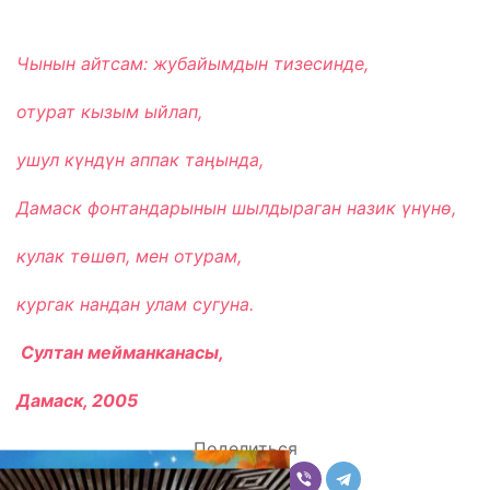
Чынын айтсам: жубайымдын тизесинде,
отурат кызым ыйлап,
ушул к
үнд
үн аппак та
ӊында,
Дамаск фонтандарынын шылдыраган назик
үн
үн
ө,
кулак т
өш
өп, мен отурам,
кургак нандан улам сугуна.
Султан мейманканасы,
Дамаск, 2005
Поделиться