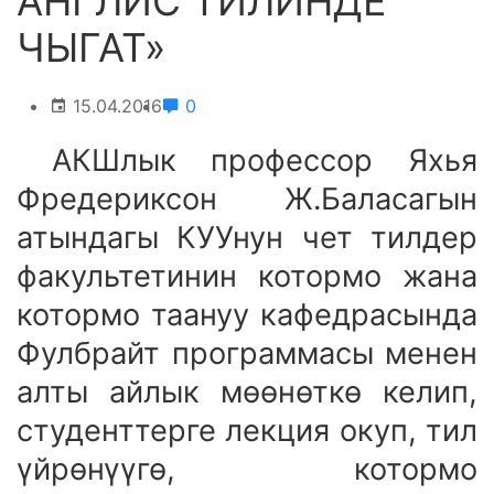
АНГЛИС ТИЛИНДЕ
ЧЫГАТ»
15.04.2016
0
АКШлык профессор Яхья
Фредериксон Ж.Баласагын
атындагы КУУнун чет тилдер
факультетинин котормо жана
котормо таануу кафедрасында
Фулбрайт программасы менен
алты айлык мөөнөткө келип,
студенттерге лекция окуп, тил
үйрөнүүгө, котормо