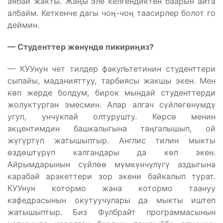
аябай жакты. Жаӊы эле келгендиктен баарын айта
албайм. Кеткенче дагы чоӊ-чоӊ таасирлер болот го
деймин.
— Студенттер ж
өн
үнд
ө пикири
ӊиз?
— КУУнун чет тилдер факультетинин студенттери
сыпайы, маданияттуу, тарбиясы жакшы экен. Мен
көп жерде болдум, бирок мындай студенттерди
жолуктурган эмесмин. Алар алгач сүйлөгөнүмдү
угуп, унчукпай олтурушту. Көрсө менин
акцентимдин башкалыгына таӊгалышып, ой
жүгүртүп жатышыптыр. Англис тилин мыкты
өздөштүрүп калгандары да көп экен.
Айрымдарынын сүйлөө мүмкүнчүлүгү аздыгына
карабай аракеттери зор экени байкалып турат.
КУУнун котормо жана котормо таануу
кафедрасынын окутуучулары да мыкты иштеп
жатышыптыр. Биз Фулбрайт программасынын