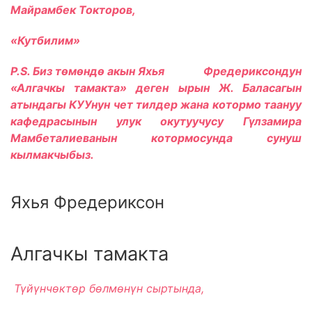
Майрамбек Токторов,
«Кутбилим»
P.S. Биз төмөндө акын Яхья Фредериксондун
«Алгачкы тамакта» деген ырын Ж. Баласагын
атындагы КУУнун чет тилдер жана котормо таануу
кафедрасынын улук окутуучусу Гүлзамира
Мамбеталиеванын котормосунда сунуш
кылмакчыбыз.
Яхья Фредериксон
Алгачкы тамакта
Т
үй
үнч
өкт
өр б
өлм
өн
үн сыртында,