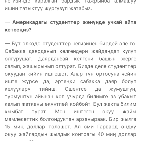
негизинде каралган бардык тажрыйба алмашуу
ишин татыктуу жүргүзүп жатабыз.
— Америкадагы студенттер ж
өн
үнд
ө учкай айта
кетсе
ӊиз?
— Бүт өлкөдө студенттер негизинен бирдей эле го.
Сабакка даярданып келгендери жайдаӊдап күлүп
олтурушат. Даярданбай келгени башын жерге
салып, жашырынып олтурат. Бизде деле студенттер
окуудан кийин иштешет. Алар түн ортосуна чейин
иште жүрсө да, эртеӊки сабакка даяр болуп
келүүлөрү тийиш. Ошентсе да жумуштун,
турмуштун айынан көп учурда билимге аз убакыт
калып жатканы өкүнтпөй койбойт. Бул жакта билим
кымбат турат. Мен иштеген окуу жайы
мамлекеттик болгондуктан арзаныраак. Бир жылга
15 миӊ доллар төлөшөт. Ал эми Гарвард өӊдүү
окуу жайлардын жылдык контрагы 40 миӊ доллар