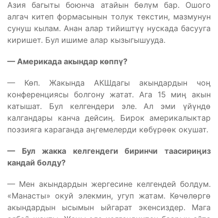
Азия багыты боюнча атайын бөлүм бар. Ошого
алгач китеп формасынын толук текстин, мазмунун
сунуш кылам. Анан алар тийиштүү нускада басууга
киришет. Бул ишиме алар кызыгышууда.
— Америкада акындар к
өпп
ү?
— Көп. Жакында АКШдагы акындардын чоӊ
конференциясы болгону жатат. Ага 15 миӊ акын
катышат. Бул келгендери эле. Ал эми үйүндө
калгандары канча дейсиӊ. Бирок америкалыктар
поэзияга караганда аӊгемелерди көбүрөөк окушат.
— Бул жакка келгендеги биринчи таасири
ӊиз
кандай болду?
— Мен акындардын жергесине келгендей болдум.
«Манасты» окуй элекмин, угуп жатам. Көчөлөргө
акындардын ысымын ыйгарат экенсиздер. Мага