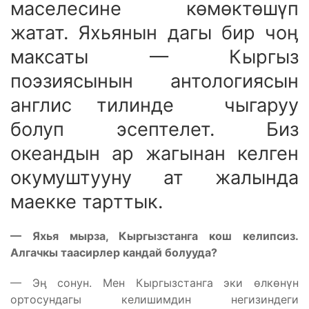
маселесине көмөктөшүп
жатат. Яхьянын дагы бир чоӊ
максаты — Кыргыз
поэзиясынын антологиясын
англис тилинде чыгаруу
болуп эсептелет. Биз
океандын ар жагынан келген
окумуштууну ат жалында
маекке тарттык.
— Яхья мырза, Кыргызстанга кош келипсиз.
Алгачкы таасирлер кандай болууда?
— Эӊ сонун. Мен Кыргызстанга эки өлкөнүн
ортосундагы келишимдин негизиндеги