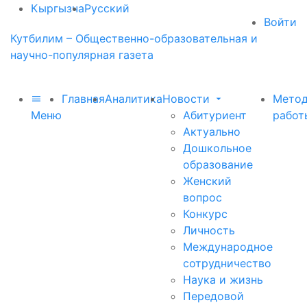
Кыргызча
Русский
Войти
Кутбилим – Общественно-образовательная и
научно-популярная газета
Главная
Аналитика
Новости
Метод
Меню
Абитуриент
работ
Актуально
Дошкольное
образование
Женский
вопрос
Конкурс
Личность
Международное
сотрудничество
Наука и жизнь
Передовой