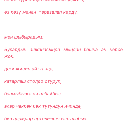
өз к
өз
ү менен таразалап к
өрд
ү.
мен шыбырадым:
Булардын ашканасында мындан башка эч нерсе
жок.
дегинкисин айтканда,
катарлаш столдо отуруп,
баамыбызга эч албайбыз,
алар чеккен к
өк т
үт
үнд
үн ичинде,
биз адамдар эртели-кеч ышталабыз.