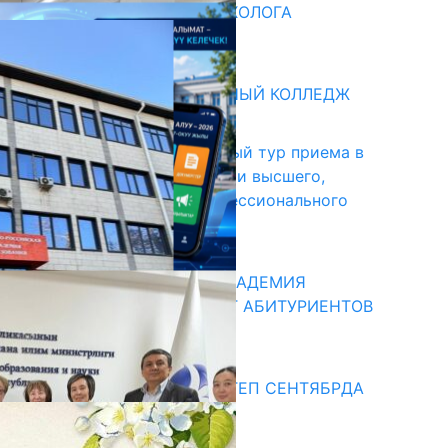
ВВЕДЕНА ДОЛЖНОСТЬ ПСИХОЛОГА
31.07.2026
битуриент
БИШКЕКСКИЙ УНИВЕРСАЛЬНЫЙ КОЛЛЕДЖ
17.07.2026
В Кыргызстане начался первый тур приема в
образовательные организации высшего,
среднего и начального профессионального
образования
13.07.2026
КЫРГЫЗКО-РОССИЙСКАЯ АКАДЕМИЯ
ОБРАЗОВАНИЯ ПРИГЛАШАЕТ АБИТУРИЕНТОВ
10.07.2026
едиа
СУЗАКТА 750 ОРУНДУУ МЕКТЕП СЕНТЯБРДА
ПАЙДАЛАНУУГА БЕРИЛЕТ
07.08.2025