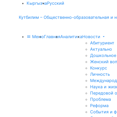
Кыргызча
Русский
Кутбилим – Общественно-образовательная и н
Меню
Главная
Аналитика
Новости
Абитуриент
Актуально
Дошкольное
Женский во
Конкурс
Личность
Международ
Наука и жиз
Передовой 
Проблема
Реформа
События и 