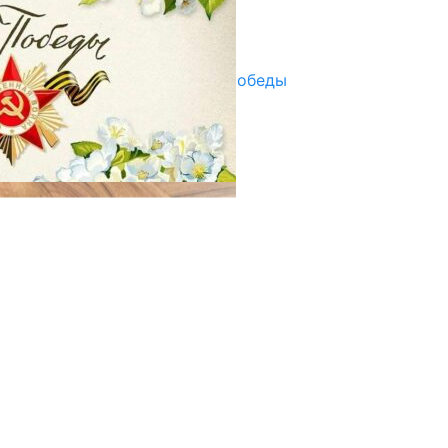
Улуу Жеңиштин жандуу сөзү
29.04.2025
Награды в преддверии Дня Победы
29.04.2025