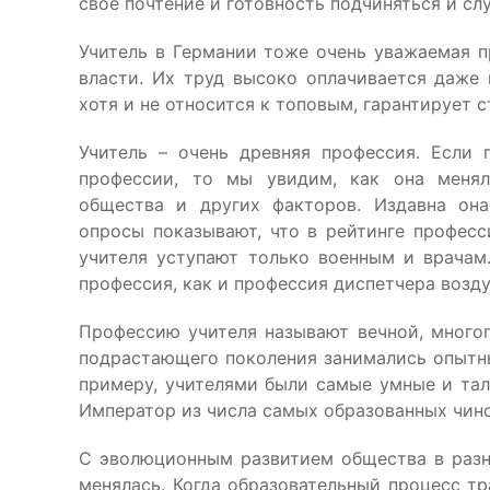
своё почтение и готовность подчиняться и сл
Учитель в Германии тоже очень уважаемая п
власти. Их труд высоко оплачивается даже 
хотя и не относится к топовым, гарантирует
Учитель – очень древняя профессия. Если 
профессии, то мы увидим, как она менял
общества и других факторов. Издавна она
опросы показывают, что в рейтинге професс
учителя уступают только военным и врачам
профессия, как и профессия диспетчера возд
Профессию учителя называют вечной, многог
подрастающего поколения занимались опытны
примеру, учителями были самые умные и тал
Император из числа самых образованных чин
С эволюционным развитием общества в разн
менялась. Когда образовательный процесс т