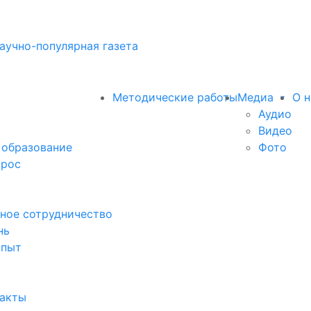
аучно-популярная газета
Методические работы
Медиа
О н
Аудио
Видео
 образование
Фото
прос
ное сотрудничество
нь
опыт
факты