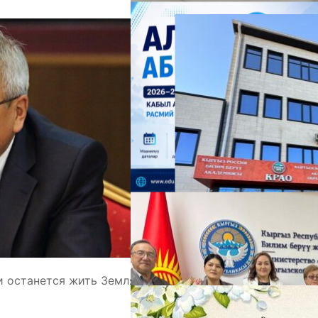
А
М
и останется жить Земля,