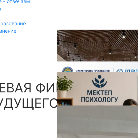
 - отвечаем
я
разование
мнение
ЕВАЯ ФИГУРА В
П
УДУЩЕГО