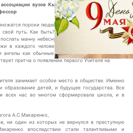
 ассоциации вузов Кыргызстана, Вице-президент
офессор
 множатся пороки людей и решил помочь им. Созвал
 свой путь. Как быть?» Один из духов предложил
послать манну небесную, третий – воду от Бога. И
ожи в каждого человека жажду знаний и дай им
я ангелы как обычные дети, которые взрослеют и
ствует притча о появлении первого Учителя на
ителя занимает особое место в обществе. Именно
и образование детей, и будущее государства. Все
 и всех нас во многом сформировала школа, и в
гога А.С.Макаренко,
в, ни один из которых не вернулся в преступную
Макаренко впоследствии стали талантливыми и