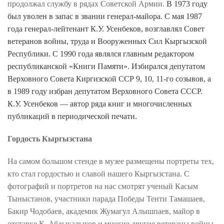
продолжал службу в рядах Советской Армии.
В 1973 году
был уволен в запас в звании генерал-майора. С мая 1987
года генерал-лейтенант К.У. Усенбеков, возглавлял Совет
ветеранов войны, труда и Вооруженных Сил Кыргызской
Республики. С 1990 года являлся главным редактором
республиканской «Книги Памяти». Избирался депутатом
Верховного Совета Киргизской ССР 9, 10, 11-го созывов, а
в 1989 году избран депутатом Верховного Совета СССР.
К.У. Усенбеков — автор ряда книг и многочисленных
публикаций в периодической печати.
Гордость Кыргызстана
На самом большом стенде в музее размещены портреты тех,
кто стал гордостью и славой нашего Кыргызстана. С
фотографий и портретов на нас смотрят ученый Касым
Тыныстанов, участники парада Победы Тенти Тамашаев,
Бакир Чодобаев, академик Жумагул Алышпаев, майор в
отставке К. Абдыкалыков и многие другие ветераны войны