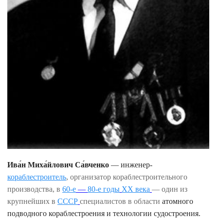
Ива́н Миха́йлович Са́вченко
— инженер-
кораблестроитель
, организатор кораблестроительного
производства, в
60-е
—
80-е годы
XX века
— один из
крупнейших в
СССР
специалистов в области
атомного
подводного кораблестроения и технологии судостроения.