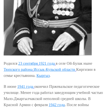
Родилс
я
23 сентября
1921 года
в селе Ой-Булак ныне
Тюпского района
Иссык-Кульской области
Киргизии в
семье крестьянина.
Кыргыз
.
В июне
1941 года
окончил Пржевальское педагогическое
училище. Менее года работал заведующим учебной частью
Мало-Джаргылчакской неполной средней школы. В
Красной Армии с февраля
1942 года
.
После войны