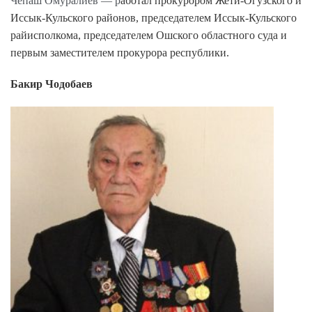
Чепаш Омуралиев — р
аботал прокурором Жети-Огузского и
Иссык-Кульского районов, председателем Иссык-Кульского
райисполкома, председателем Ошского областного суда и
первым заместителем прокурора республики.
Бакир Чодобаев