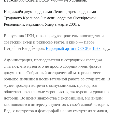
Верховного Совета СССР 7-го — 9-го созывов.
Награждён двумя орденами Ленина, тремя орденами
Трудового Красного Знамени, орденом Октябрьской
Революции, медалями. Умер в марте 2001 г.
Выпускник НКИ, инженер-судостроитель, впоследствии
советский актёр и режиссёр театра и кино
— И́горь
Петро́вич Влади́миров,
Народный артист СССР
в
1978
году.
Администрация, преподаватели и сотрудники колледжа
считают, что музей это не просто сборник имен, фактов,
документов. Собранный исторический материал имеет
большое значение в воспитательной работе со студентами. В
музее проходят встречи с выпускниками, проводятся
общественно-значимые мероприятия, экскурсии и уроки по
истории. Во время знакомства с экспозицией, мы видим,
как появляется интерес у студентов к своей живой истории.
Ведь с портретов и фотографий на них смотрят их земляки,