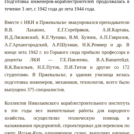
Подготовка инженеров-кораблестроителей продолжалась в
течение 3 лет, с 1942 года до лета 1944 года.
Вместе с НКИ в Пржевальске эвакуировался преподаватели
В.В. Лаханин, Е.Г.Серебряков, А.И.Картава,
И.Д.Лясковский, К.Е.Чуешко, В.М. Бузник, А.П.Гаврилов,
А.Г.Архангородский, А.Р.Шухман, Н.К.Реммер и др. В
конце лета 1942 г. из Горького сюда прибыли профессора и
доценты ЛКИ — Г.Е.Павленко, В.А.Ванштейдт,
В.К.Васильев, Н.Е.Путов, П.И.Титов и другие со 172
студентами. В Пржевальске, в зданиях училища велась
подготовка инженеров, механиков, технологов, всего было
выпущено 375 специалистов.
Коллектив Николаевского кораблестроительного института
в эти годы вел значительные работы для народного
хозяйства, осуществлял техническую помощь в
налаживании предприятий, спроектировал для перевозок по
озеру Иссык-Куль одноименное судно, выполнял научные