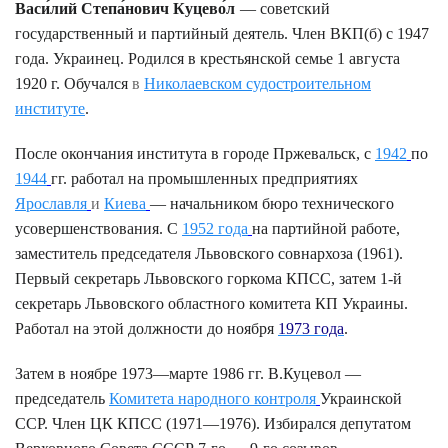
Васи́лий Степа́нович Куцево́л
— советский
государственный и партийный деятель. Член ВКП(б) с 1947
года. Украинец. Родился в крестьянской семье 1 августа
1920 г. Обучался
в
Николаевском судостроительном
институте
.
После окончания института в городе Пржевальск, с
1942
по
1944
гг. работал на промышленных предприятиях
Ярославля
и
Киева
— начальником бюро технического
усовершенствования. С
1952 года
на партийной работе,
заместитель председателя Львовского совнархоза (1961).
Первый секретарь Львовского горкома КПСС, затем 1-й
секретарь Львовского областного комитета КП Украины.
Работал на этой должности до ноября
1973 года
.
Затем в ноябре 1973—марте 1986 гг. В.Куцевол —
председатель
Комитета народного контроля
Украинской
ССР. Член ЦК КПСС (1971—1976). Избирался депутатом