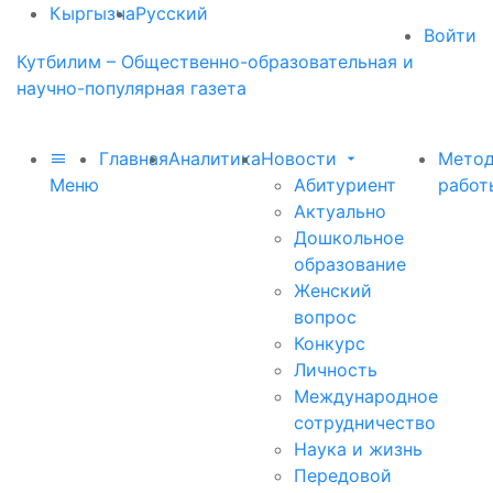
Кыргызча
Русский
Войти
Кутбилим – Общественно-образовательная и
научно-популярная газета
Главная
Аналитика
Новости
Метод
Меню
Абитуриент
работ
Актуально
Дошкольное
образование
Женский
вопрос
Конкурс
Личность
Международное
сотрудничество
Наука и жизнь
Передовой