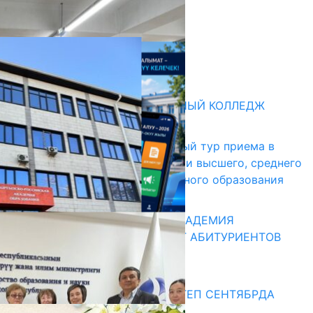
НАЧАЛОСЬ ОБУЧЕНИЕ
05.08.2026
НЕДЕЛЯ В ОБЗОРЕ
31.07.2026
Абитуриент
БИШКЕКСКИЙ УНИВЕРСАЛЬНЫЙ КОЛЛЕДЖ
17.07.2026
В Кыргызстане начался первый тур приема в
образовательные организации высшего, среднего
и начального профессионального образования
13.07.2026
КЫРГЫЗКО-РОССИЙСКАЯ АКАДЕМИЯ
ОБРАЗОВАНИЯ ПРИГЛАШАЕТ АБИТУРИЕНТОВ
10.07.2026
Медиа
СУЗАКТА 750 ОРУНДУУ МЕКТЕП СЕНТЯБРДА
ПАЙДАЛАНУУГА БЕРИЛЕТ