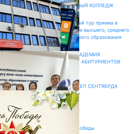
БИШКЕКСКИЙ УНИВЕРСАЛЬНЫЙ КОЛЛЕДЖ
17.07.2026
В Кыргызстане начался первый тур приема в
образовательные организации высшего, среднего
и начального профессионального образования
13.07.2026
КЫРГЫЗКО-РОССИЙСКАЯ АКАДЕМИЯ
ОБРАЗОВАНИЯ ПРИГЛАШАЕТ АБИТУРИЕНТОВ
10.07.2026
Медиа
СУЗАКТА 750 ОРУНДУУ МЕКТЕП СЕНТЯБРДА
ПАЙДАЛАНУУГА БЕРИЛЕТ
07.08.2025
Улуу Жеңиштин жандуу сөзү
29.04.2025
Награды в преддверии Дня Победы