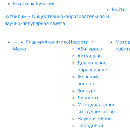
Кыргызча
Русский
Войти
Кутбилим – Общественно-образовательная и
научно-популярная газета
Главная
Аналитика
Новости
Метод
Меню
Абитуриент
работ
Актуально
Дошкольное
образование
Женский
вопрос
Конкурс
Личность
Международное
сотрудничество
Наука и жизнь
Передовой