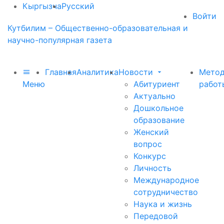
Кыргызча
Русский
Войти
Кутбилим – Общественно-образовательная и
научно-популярная газета
Главная
Аналитика
Новости
Метод
Меню
Абитуриент
работ
Актуально
Дошкольное
образование
Женский
вопрос
Конкурс
Личность
Международное
сотрудничество
Наука и жизнь
Передовой