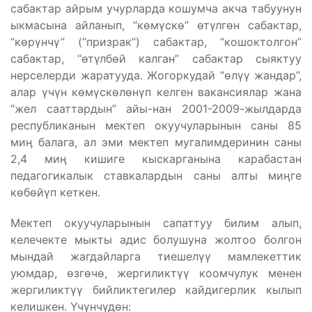
сабактар айрым учурларда кошумча акча табуунун
ыкмасына айланып, “көмүскө” өтүлгөн сабактар,
“көрүнчү” (“призрак”) сабактар, “кошоктолгон”
сабактар, “өтүлбөй калган” сабактар сыяктуу
нерселерди жаратууда. Жогоркудай “өлүү жандар”,
алар үчүн көмүскөлөнүп келген вакансиялар жана
“жел сааттардын” айы-нан 2001-2009-жылдарда
республиканын мектеп окуучуларынын саны 85
миӊ балага, ал эми мектеп мугалимдеринин саны
2,4 миӊ кишиге кыскарганына карабастан
педагогикалык ставкалардын саны алты миӊге
көбөйүп кеткен.
Мектеп окуучуларынын сапаттуу билим алып,
келечекте мыкты адис болушуна жолтоо болгон
мындай жагдайларга тиешелүү мамлекеттик
уюмдар, өзгөчө, жергиликтүү коомчулук менен
жергиликтүү бийликтегилер кайдигерлик кылып
келишкен. Үчүнчүдөн: