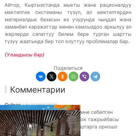
Айтор, Кыргызстанда мыкты жана рационалдуу
мектептик системаны түзүп, ал мектептердин
материалдык базасын өз учурунда чыӊдап жана
заманбап каражаттар менен камсыздоо аркылуу ал
жерлерде сапаттуу билим бере турган шартты
түзүү жаатында бир топ олуттуу проблемалар бар.
(Уландысы бар)
Поделиться
Комментарии
Gulnas
/ 19.07.2016 09:20
Саламатсызбы.менин суроом эмне себептен
Жогорку окуужайды бутуп бирок тажрыйбасы
жокторду мамилекеттик жумуштарга орношо
албайбыз?