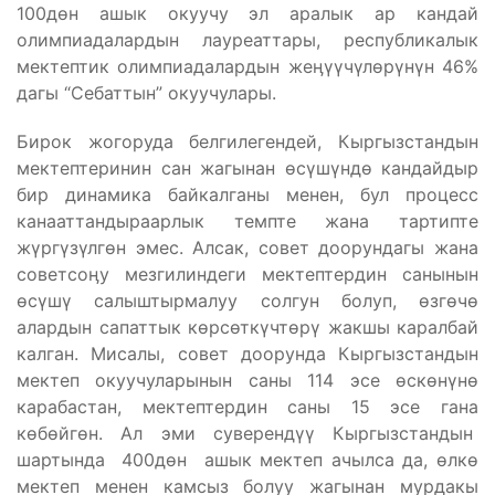
100дөн ашык окуучу эл аралык ар кандай
олимпиадалардын лауреаттары, республикалык
мектептик олимпиадалардын жеӊүүчүлөрүнүн 46%
дагы “Себаттын” окуучулары.
Бирок жогоруда белгилегендей, Кыргызстандын
мектептеринин сан жагынан өсүшүндө кандайдыр
бир динамика байкалганы менен, бул процесс
канааттандыраарлык темпте жана тартипте
жүргүзүлгөн эмес. Алсак, совет доорундагы жана
советсоӊу мезгилиндеги мектептердин санынын
өсүшү салыштырмалуу солгун болуп, өзгөчө
алардын сапаттык көрсөткүчтөрү жакшы каралбай
калган. Мисалы, совет доорунда Кыргызстандын
мектеп окуучуларынын саны 114 эсе өскөнүнө
карабастан, мектептердин саны 15 эсе гана
көбөйгөн. Ал эми суверендүү Кыргызстандын
шартында 400дөн ашык мектеп ачылса да, өлкө
мектеп менен камсыз болуу жагынан мурдакы