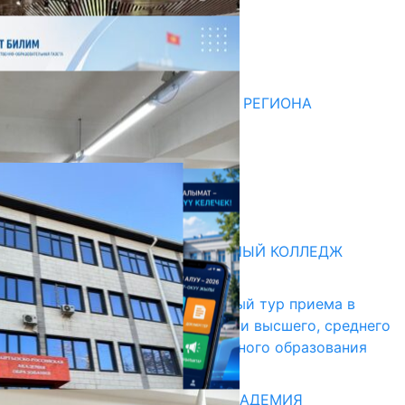
Последние новости
НЕДЕЛЯ В ОБЗОРЕ
07.08.2026
ДЛЯ МЕТОДИСТОВ ЮЖНОГО РЕГИОНА
НАЧАЛОСЬ ОБУЧЕНИЕ
05.08.2026
НЕДЕЛЯ В ОБЗОРЕ
31.07.2026
Абитуриент
БИШКЕКСКИЙ УНИВЕРСАЛЬНЫЙ КОЛЛЕДЖ
17.07.2026
В Кыргызстане начался первый тур приема в
образовательные организации высшего, среднего
и начального профессионального образования
13.07.2026
КЫРГЫЗКО-РОССИЙСКАЯ АКАДЕМИЯ