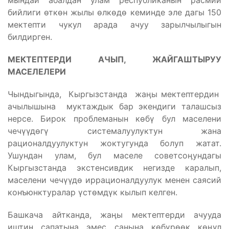
мындай абалдан улам республиканын расмий
бийлиги өткөн жылы өлкөдө кеминде эле дагы 150
мектепти чукул арада ачуу зарылчылыгын
билдирген.
МЕКТЕПТЕРДИ АЧЫП, ЖАЙГАШТЫРУУ
МАСЕЛЕЛЕРИ
Чындыгында, Кыргызстанда жаӊы мектептердин
ачылышына муктаждык бар экендиги талашсыз
нерсе. Бирок проблеманын көбү бул маселени
чечүүдөгү системалуулуктун жана
рационалдуулуктун жоктугунда болуп жатат.
Ушундан улам, бул маселе советсоӊундагы
Кыргызстанда экстенсивдик негизде каралып,
маселени чечүүдө иррационалдуулук менен саясий
конъюнктуралар үстөмдүк кылып келген.
Башкача айтканда, жаӊы мектептерди ачууда
иштин сапатына эмес санына көбүрөөк көӊүл