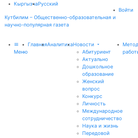
Кыргызча
Русский
Войти
Кутбилим – Общественно-образовательная и
научно-популярная газета
Главная
Аналитика
Новости
Метод
Меню
Абитуриент
работ
Актуально
Дошкольное
образование
Женский
вопрос
Конкурс
Личность
Международное
сотрудничество
Наука и жизнь
Передовой