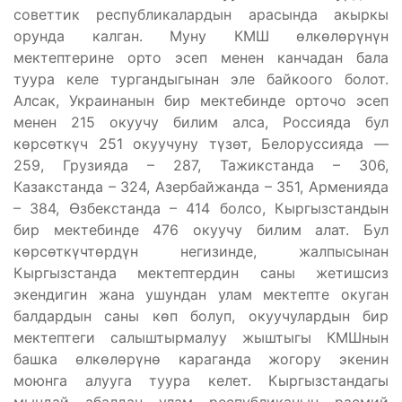
советтик республикалардын арасында акыркы
орунда калган. Муну КМШ өлкөлөрүнүн
мектептерине орто эсеп менен канчадан бала
туура келе тургандыгынан эле байкоого болот.
Алсак, Украинанын бир мектебинде орточо эсеп
менен 215 окуучу билим алса, Россияда бул
көрсөткүч 251 окуучуну түзөт, Белоруссияда —
259, Грузияда – 287, Тажикстанда – 306,
Казакстанда – 324, Азербайжанда – 351, Арменияда
– 384, Өзбекстанда – 414 болсо, Кыргызстандын
бир мектебинде 476 окуучу билим алат. Бул
көрсөткүчтөрдүн негизинде, жалпысынан
Кыргызстанда мектептердин саны жетишсиз
экендигин жана ушундан улам мектепте окуган
балдардын саны көп болуп, окуучулардын бир
мектептеги салыштырмалуу жыштыгы КМШнын
башка өлкөлөрүнө караганда жогору экенин
моюнга алууга туура келет. Кыргызстандагы