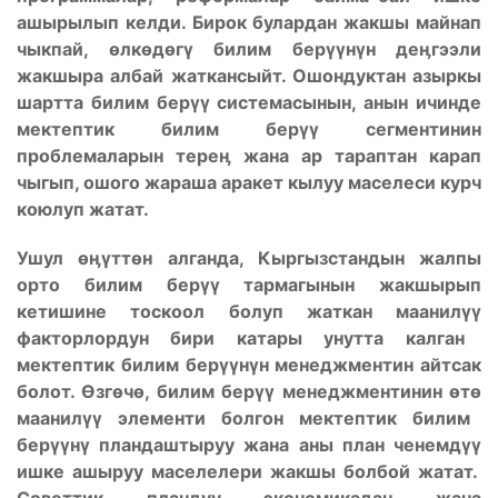
ашырылып келди. Бирок булардан жакшы майнап
чыкпай,
ө
лк
ө
д
ө
г
ү
билим бер
үү
н
ү
н де
ӊ
гээли
жакшыра албай жаткансыйт. Ошондуктан азыркы
шартта билим бер
үү
системасынын, анын ичинде
мектептик билим бер
үү
сегментинин
проблемаларын тере
ӊ
жана ар тараптан карап
чыгып, ошого жараша аракет кылуу маселеси курч
коюлуп жатат.
Ушул
ө
ӊ
ү
тт
ө
н алганда, Кыргызстандын жалпы
орто билим бер
үү
тармагынын жакшырып
кетишине тоскоол болуп жаткан маанил
үү
факторлордун бири катары унутта калган
мектептик билим бер
үү
н
ү
н менеджментин айтсак
болот.
Ө
зг
ө
ч
ө
, билим бер
үү
менеджментинин
ө
т
ө
маанил
үү
элементи болгон мектептик билим
бер
үү
н
ү
пландаштыруу жана аны план ченемд
үү
ишке ашыруу маселелери жакшы болбой жатат.