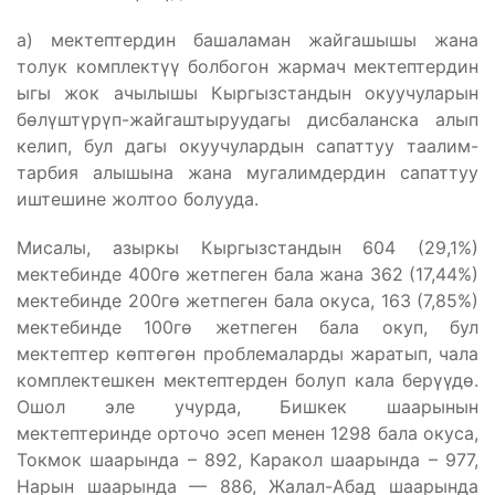
а) мектептердин башаламан жайгашышы жана
толук комплектүү болбогон жармач мектептердин
ыгы жок ачылышы Кыргызстандын окуучуларын
бөлүштүрүп-жайгаштыруудагы дисбаланска алып
келип, бул дагы окуучулардын сапаттуу таалим-
тарбия алышына жана мугалимдердин сапаттуу
иштешине жолтоо болууда.
Мисалы, азыркы Кыргызстандын 604 (29,1%)
мектебинде 400гө жетпеген бала жана 362 (17,44%)
мектебинде 200гө жетпеген бала окуса, 163 (7,85%)
мектебинде 100гө жетпеген бала окуп, бул
мектептер көптөгөн проблемаларды жаратып, чала
комплектешкен мектептерден болуп кала берүүдө.
Ошол эле учурда, Бишкек шаарынын
мектептеринде орточо эсеп менен 1298 бала окуса,
Токмок шаарында – 892, Каракол шаарында – 977,
Нарын шаарында — 886, Жалал-Абад шаарында