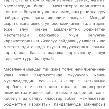
тартыштыгы курч бойдон калууда. Демек, негизги
маселелердин бири — мектептерге кара-жаттын
көп же аз бөлүнгөнүндө эле эмес, аны рационалдуу
пайдаланууда дагы экендиги чындык. Мындай
шартты жана рыноктук экономиканын талаптарын
эске алуу менен мамлекеттик бюджеттен
мектептерди каржылоо үчүн бөлүнгөн
каражаттарды натыйжалуу пайдалануу максатында
мектептерди аларда окуган окуучулардын санына
карап, жан башына жараша каржылоону толук
киргизүү туура болчудай.
Маселенин мындай так жана толук чечилбегенинен
улам жана Кыргызстанда окуучулар менен
мугалимдердин санынын кыскарып жатканына
карабастан мектептердин жана ал жерлердеги
административдик-чарба кызматкерлеринин саны
көбөйүп, аз сандуу класстар арбып, мамлекеттик
бюджеттин каражатын пайдаланууда майнапсыз