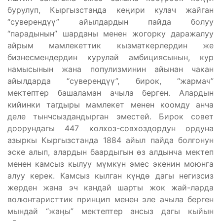
бурулуп, Кыргызстанда кеӊири кулач жайган
“суверендүү” айылдардын пайда болуу
“парадынын” шарданы менен жогорку даражалуу
айрым мамлекеттик кызматкерлердин же
бизнесмендердин курулай амбициясынын, кур
намысынын жана популизминин айынан чакан
айылдарда “суверендүү”, бирок, “жармач”
мектептер башаламан ачыла берген. Алардын
кийинки тагдыры мамлекет менен коомду анча
деле тынчсыздандырган эместей. Бирок совет
доорундагы 447 колхоз-совхоздордун ордуна
азыркы Кыргызстанда 1884 айыл пайда болгонун
эске алып, алардын баардыгын өз алдынча мектеп
менен камсыз кылуу мүмкүн эмес экенин моюнга
алуу керек. Камсыз кылган күндө дагы негизсиз
жерден жана эч кандай шарты жок жай-ларда
волюнтаристтик принцип менен эле ачыла берген
мындай “жаӊы” мектептер ансыз дагы кыйын