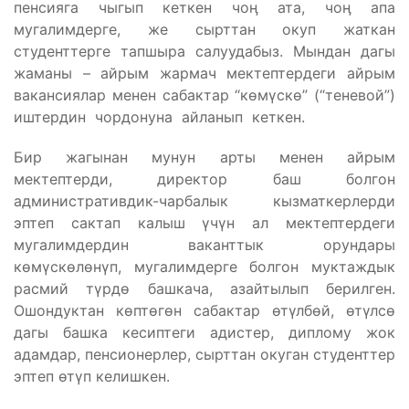
пенсияга чыгып кеткен чоӊ ата, чоӊ апа
мугалимдерге, же сырттан окуп жаткан
студенттерге тапшыра салуудабыз. Мындан дагы
жаманы – айрым жармач мектептердеги айрым
вакансиялар менен сабактар “көмүскө” (“теневой”)
иштердин чордонуна айланып кеткен.
Бир жагынан мунун арты менен айрым
мектептерди, директор баш болгон
административдик-чарбалык кызматкерлерди
эптеп сактап калыш үчүн ал мектептердеги
мугалимдердин ваканттык орундары
көмүскөлөнүп, мугалимдерге болгон муктаждык
расмий түрдө башкача, азайтылып берилген.
Ошондуктан көптөгөн сабактар өтүлбөй, өтүлсө
дагы башка кесиптеги адистер, диплому жок
адамдар, пенсионерлер, сырттан окуган студенттер
эптеп өтүп келишкен.