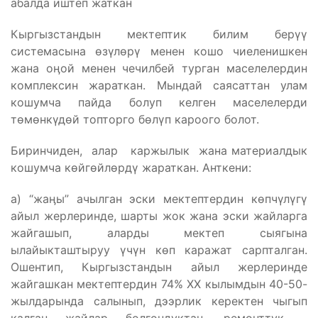
абалда иштеп жаткан
Кыргызстандын мектептик билим берүү
системасына өзүлөрү менен кошо чиеленишкен
жана оӊой менен чечилбей турган маселелердин
комплексин жараткан. Мындай саясаттан улам
кошумча пайда болуп келген маселелерди
төмөнкүдөй топторго бөлүп кароого болот.
Биринчиден, алар каржылык жана материалдык
кошумча көйгөйлөрдү жараткан. Анткени:
а) “жаӊы” ачылган эски мектептердин көпчүлүгү
айыл жерлеринде, шарты жок жана эски жайларга
жайгашып, аларды мектеп сыягына
ылайыкташтыруу үчүн көп каражат сарпталган.
Ошентип, Кыргызстандын айыл жерлеринде
жайгашкан мектептердин 74% ХХ кылымдын 40-50-
жылдарында салынып, дээрлик керектен чыгып