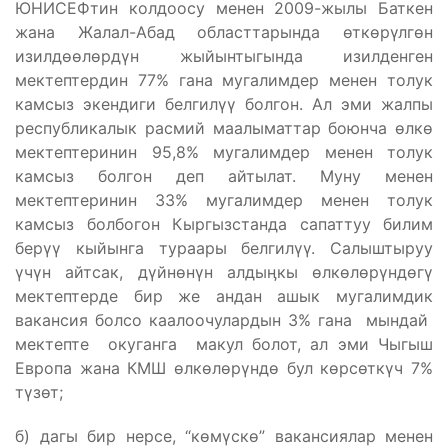
ЮНИСЕФтин колдоосу менен 2009-жылы Баткен
жана Жалал-Абад областтарында өткөрүлгөн
изилдөөлөрдүн жыйынтыгында изилденген
мектептердин 77% гана мугалимдер менен толук
камсыз экендиги белгилүү болгон. Ал эми жалпы
республикалык расмий маалыматтар боюнча өлкө
мектептеринин 95,8% мугалимдер менен толук
камсыз болгон деп айтылат. Муну менен
мектептеринин 33% мугалимдер менен толук
камсыз болбогон Кыргызстанда сапаттуу билим
берүү кыйынга тураары белгилүү. Салыштыруу
үчүн айтсак, дүйнөнүн алдыӊкы өлкөлөрүндөгү
мектептерде бир же андан ашык мугалимдик
вакансия болсо каалоочулардын 3% гана мындай
мектепте окуганга макул болот, ал эми Чыгыш
Европа жана КМШ өлкөлөрүндө бул көрсөткүч 7%
түзөт;
б) дагы бир нерсе, “көмүскө” вакансиялар менен