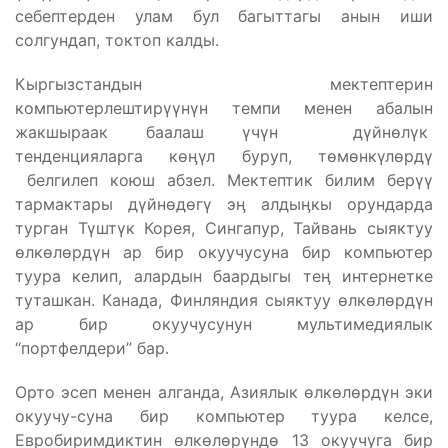
себептерден улам бул багыттагы анын иши
солгундап, токтоп калды.
Кыргызстандын мектептерин
компьютерлештирүүнүн темпи менен абалын
жакшыраак баалаш үчүн дүйнөлүк
тенденцияларга көӊүл буруп, төмөнкүлөрдү
белгилеп коюш абзел. Мектептик билим берүү
тармактары дүйнөдөгү эӊ алдыӊкы орундарда
турган Түштүк Корея, Сингапур, Тайвань сыяктуу
өлкөлөрдүн ар бир окуучусуна бир компьютер
туура келип, алардын баардыгы теӊ интернетке
туташкан. Канада, Финляндия сыяктуу өлкөлөрдүн
ар бир окуучусунун мультимедиялык
“портфелдери” бар.
Орто эсеп менен алганда, Азиялык өлкөлөрдүн эки
окуучу-суна бир компьютер туура келсе,
Евробиримдиктин өлкөлөрүндө 13 окуучуга бир