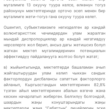
мугалимге 13 окуучу туура келсе, өлкөнүн тогуз
районунун мектептеринде орточо эсеп менен бир
мугалимге жети-тогуз гана окуучу туура келет.
Ошентип, субъективизмге негизделген ар кандай
волюнтаристтик чечимдерден улам жаралган
мындай диспропорциялар ар кандай негативдүү
нерселерге жол берип, ансыз дагы жетишсиз болуп
жаткан мектеп мугалимдеринин потенциалын
эффективдүү пайдаланууга жолтоо болуп жатат;
в) жыйынтыгында, мектептерди башаламан ачып
жайгаштыруудан улам келип чыккан сандык
факторлордун дисбалансы сапаттык факторлорго
айланып, Кыргызстандын мектептеринин 82,8%
түзгөн айыл мектептеринин абалын өзгөчө жана
кескин начарлатып жиберген. Белгилүү болгондой,
шаардын жаӊы конуштарындагы жаӊы
мектептерди жана “Себаттын” лицейлерин эске