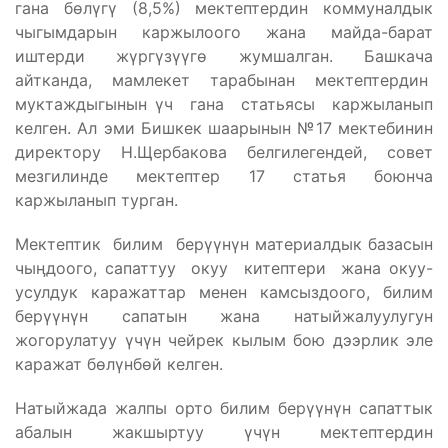
гана бөлүгү (8,5%) мектептердин коммуналдык
чыгымдарын каржылоого жана майда-барат
иштерди жүргүзүүгө жумшалган. Башкача
айтканда, мамлекет тарабынан мектептердин
муктаждыгынын үч гана статьясы каржыланып
келген. Ал эми Бишкек шаарынын №17 мектебинин
директору Н.Щербакова белгилегендей, совет
мезгилинде мектептер 17 статья боюнча
каржыланып турган.
Мектептик билим берүүнүн материалдык базасын
чыӊдоого, сапаттуу окуу китептери жана окуу-
усулдук каражаттар менен камсыздоого, билим
берүүнүн сапатын жана натыйжалуулугун
жогорулатуу үчүн чейрек кылым бою дээрлик эле
каражат бөлүнбөй келген.
Натыйжада жалпы орто билим берүүнүн сапаттык
абалын жакшыртуу үчүн мектептердин