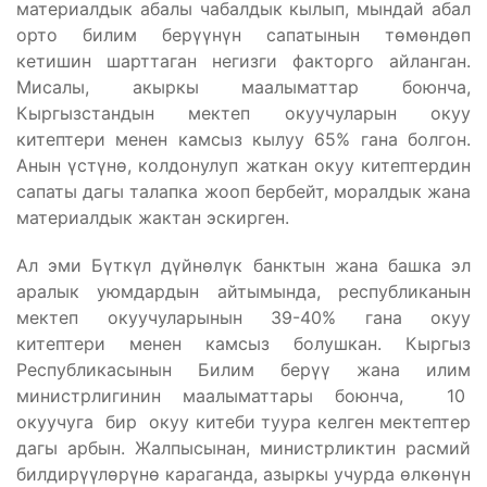
материалдык абалы чабалдык кылып, мындай абал
орто билим берүүнүн сапатынын төмөндөп
кетишин шарттаган негизги факторго айланган.
Мисалы, акыркы маалыматтар боюнча,
Кыргызстандын мектеп окуучуларын окуу
китептери менен камсыз кылуу 65% гана болгон.
Анын үстүнө, колдонулуп жаткан окуу китептердин
сапаты дагы талапка жооп бербейт, моралдык жана
материалдык жактан эскирген.
Ал эми Бүткүл дүйнөлүк банктын жана башка эл
аралык уюмдардын айтымында, республиканын
мектеп окуучуларынын 39-40% гана окуу
китептери менен камсыз болушкан. Кыргыз
Республикасынын Билим берүү жана илим
министрлигинин маалыматтары боюнча, 10
окуучуга бир окуу китеби туура келген мектептер
дагы арбын. Жалпысынан, министрликтин расмий
билдирүүлөрүнө караганда, азыркы учурда өлкөнүн