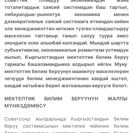
Советтик пландуу экономикадан жана
тоталитардык саясий системадан баш тартып,
либералдык-рыноктук экономика менен
демократиялык саясий системага
ө
тк
ө
нд
ө
н кийин
эле менеджменттин негизин т
ү
зг
ө
н пландаштыруу
маселесин таптакыр танып салуу туура эмес
экендиги эске алынбай калгандай. Мындай шартта
субъективизм, экономикалык романтизм
ү
ст
ө
мд
ү
к
кылып, Кыргызстандын мектептик билим бер
үү
тармагы башаламандыкка алдырып ийген. Муну
мектептик билим бер
үү
н
ү
н маанил
үү
маселелерин
чеч
үү
д
ө
билим менеджментинин кандай иштеп,
кандай натыйжа берип жатканынан к
ө
р
үү
г
ө
болот.
МЕКТЕПТИК БИЛИМ БЕР
ҮҮ
Н
Ү
Н ЖАЛПЫ
М
Ү
Н
Ө
ЗД
Ө
М
Ө
С
Ү
Советсоӊу жылдарында Кыргызстандын билим
берүү системасынын мектепке чейинки билим