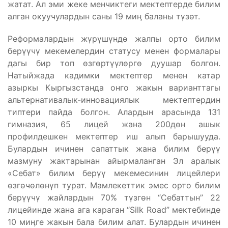
жатат. Ал эми жеке менчиктеги мектептерде билим
алган окуучулардын саны 19 миӊ баланы түзөт.
Реформалардын жүрүшүндө жалпы орто билим
берүүчү мекемелердин статусу менен формалары
дагы бир топ өзгөртүүлөргө дуушар болгон.
Натыйжада кадимки мектептер менен катар
азыркы Кыргызстанда онго жакын варианттагы
альтернативалык-инновациялык мектептердин
типтери пайда болгон. Алардын арасында 131
гимназия, 65 лицей жана 200дөн ашык
профилдешкен мектептер иш алып барышууда.
Булардын ичинен сапаттык жана билим берүү
мазмуну жактарынан айырмаланган Эл аралык
«Себат» билим берүү мекемесинин лицейлери
өзгөчөлөнүп турат. Мамлекеттик эмес орто билим
берүүчү жайлардын 70% түзгөн “Себаттын” 22
лицейинде жана ага караган “Silk Road” мектебинде
10 миӊге жакын бала билим алат. Булардын ичинен