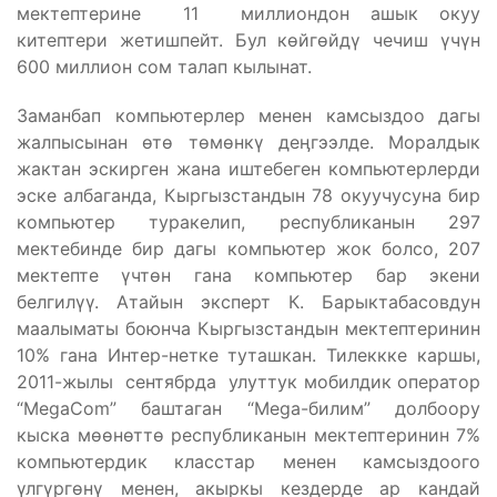
мектептерине 11 миллиондон ашык окуу
китептери жетишпейт. Бул көйгөйдү чечиш үчүн
600 миллион сом талап кылынат.
Заманбап компьютерлер менен камсыздоо дагы
жалпысынан өтө төмөнкү деӊгээлде. Моралдык
жактан эскирген жана иштебеген компьютерлерди
эске албаганда, Кыргызстандын 78 окуучусуна бир
компьютер туракелип, республиканын 297
мектебинде бир дагы компьютер жок болсо, 207
мектепте үчтөн гана компьютер бар экени
белгилүү. Атайын эксперт К. Барыктабасовдун
маалыматы боюнча Кыргызстандын мектептеринин
10% гана Интер-нетке туташкан. Тилеккке каршы,
2011-жылы сентябрда улуттук мобилдик оператор
“MegaCom” баштаган “Mega-билим” долбоору
кыска мөөнөттө республиканын мектептеринин 7%
компьютердик класстар менен камсыздоого
үлгүргөнү менен, акыркы кездерде ар кандай