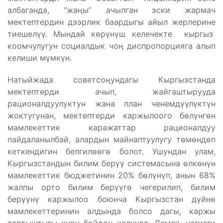
албаганда, “жаӊы” ачылган эски жармач
мектептердин дээрлик баардыгы айыл жерлерине
тиешелүү. Мындай көрүнүш келечекте кыргыз
коомчулугун социалдык чоӊ диспропорцияга алып
келиши мүмкүн.
Натыйжада советсоӊундагы Кыргызстанда
мектептерди ачып, жайгаштырууда
рационалдуулуктун жана план ченемдүүлүктүн
жоктугунан, мектептерди каржылоого бөлүнгөн
мамлекеттик каражаттар рационалдуу
пайдаланылбай, алардын майнаптуулугу төмөндөп
кеткендигин белгилөөгө болот. Ушундан улам,
Кыргызстандын билим берүү системасына өлкөнүн
мамлекеттик бюджетинин 20% бөлүнүп, анын 68%
жалпы орто билим берүүгө чегерилип, билим
берүүнү каржылоо боюнча Кыргызстан дүйнө
мамлекеттеринин алдында болсо дагы, каржы