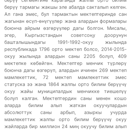
берүү сегментине караганда жалпы орто билим
берүү тармагы жакшы эле абалда сакталып келген.
Ал гана эмес, бул тармактын мектептеринде сан
жагынан өсүп-өнүгүүлөр жана алардын формалары
боюнча айрым өзгөрүүлөр дагы болгон. Мисалы,
эгер, Кыргызстандын советсоӊу доорунун
башталышындагы 1991-1992-окуу жылында
республикада 1796 орто мектеп болсо, 2014-2015-
окуу жылында алардын саны 2205 болуп, 409
мектепке көбөйгөн. Мектептер менчик түрлөрү
боюнча дагы өзгөрүп, алардын ичинен 269 мектеп
мамлекеттик, 72 мектеп мамлекеттик эмес
статуска ээ жана 1864 жалпы орто билим берүүчү
окуу жайы муниципалдык менчикке тиешелүү
болуп калган. Мектептердин саны менен кошо
аларда билим алып жаткан окуучулардын
абсолюттук саны арбып, азыркы учурда
мамлекеттик жалпы орто билим берүүчү окуу
жайларда бир миллион 24 миӊ окуучу билим алып