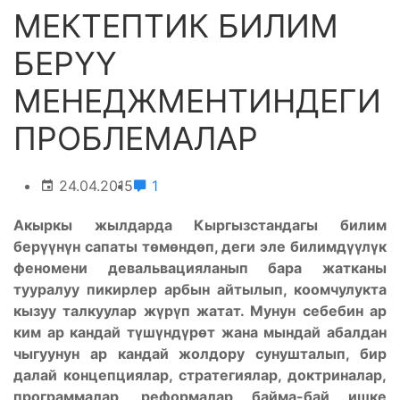
МЕКТЕПТИК БИЛИМ
БЕРҮҮ
МЕНЕДЖМЕНТИНДЕГИ
ПРОБЛЕМАЛАР
24.04.2015
1
Акыркы жылдарда Кыргызстандагы билим
бер
үү
н
ү
н сапаты т
ө
м
ө
нд
ө
п, деги эле билимд
үү
л
ү
к
феномени девальвацияланып бара жатканы
тууралуу пикирлер арбын айтылып, коомчулукта
кызуу талкуулар ж
ү
р
ү
п жатат. Мунун себебин ар
ким ар кандай т
ү
ш
ү
нд
ү
р
ө
т жана мындай абалдан
чыгуунун ар кандай жолдору сунушталып, бир
далай концепциялар, стратегиялар, доктриналар,
программалар, реформалар байма-бай ишке