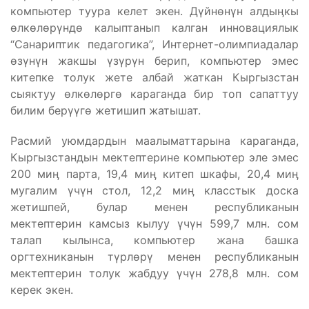
компьютер туура келет экен. Дүйнөнүн алдыӊкы
өлкөлөрүндө калыптанып калган инновациялык
“Санариптик педагогика”, Интернет-олимпиадалар
өзүнүн жакшы үзүрүн берип, компьютер эмес
китепке толук жете албай жаткан Кыргызстан
сыяктуу өлкөлөргө караганда бир топ сапаттуу
билим берүүгө жетишип жатышат.
Расмий уюмдардын маалыматтарына караганда,
Кыргызстандын мектептерине компьютер эле эмес
200 миӊ парта, 19,4 миӊ китеп шкафы, 20,4 миӊ
мугалим үчүн стол, 12,2 миӊ класстык доска
жетишпей, булар менен республиканын
мектептерин камсыз кылуу үчүн 599,7 млн. сом
талап кылынса, компьютер жана башка
оргтехниканын түрлөрү менен республиканын
мектептерин толук жабдуу үчүн 278,8 млн. сом
керек экен.