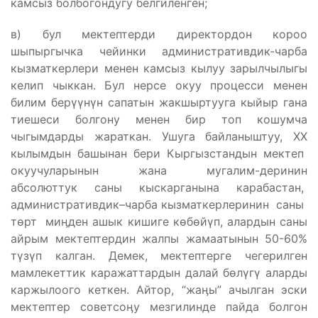
камсыз болбогондугу белгиленген;
в) бул мектептерди директордон короо
шыпыргычка чейинки административдик-чарба
кызматкерлери менен камсыз кылуу зарылчылыгы
келип чыккан. Бул нерсе окуу процесси менен
билим берүүнүн сапатын жакшыртууга кыйыр гана
тиешеси болгону менен бир топ кошумча
чыгымдарды жараткан. Ушуга байланыштуу, ХХ
кылымдын башынан бери Кыргызстандын мектеп
окуучуларынын жана мугалим-деринин
абсолюттук саны кыскарганына карабастан,
административдик–чарба кызматкерлеринин саны
төрт миӊден ашык кишиге көбөйүп, алардын саны
айрым мектептердин жалпы жамаатынын 50-60%
түзүп калган. Демек, мектептерге чегерилген
мамлекеттик каражаттардын далай бөлүгү аларды
каржылоого кеткен. Айтор, “жаӊы” ачылган эски
мектептер советсоӊу мезгилинде пайда болгон