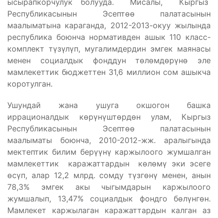
ысырапкорчулук болууда. Мисалы, Кыргыз
Республикасынын Эсептөө палатасынын
маалыматына караганда, 2012-2013-окуу жылында
республика боюнча нормативден ашык 110 класс-
комплект түзүлүп, мугалимдердин эмгек маянасы
менен социалдык фонддун төлөмдөрүнө эле
мамлекеттик бюджеттен 31,6 миллион сом ашыкча
коротулган.
Ушундай жана ушуга окшогон башка
иррационалдык көрүнүштөрдөн улам, Кыргыз
Республикасынын Эсептөө палатасынын
маалыматы боюнча, 2010-2012-жж. аралыгында
мектептик билим берүүнү каржылоого жумшалган
мамлекеттик каражаттардын көлөмү эки эсеге
өсүп, алар 12,2 млрд. сомду түзгөнү менен, анын
78,3% эмгек акы чыгымдарын каржылоого
жумшалып, 13,47% социалдык фондго бөлүнгөн.
Мамлекет каржылаган каражаттардын калган аз