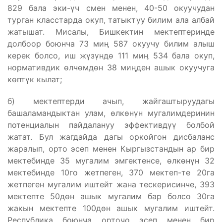
829 бала эки-үч смен менен, 40-50 окуучудан
турган класстарда окуп, татыктуу билим ала албай
жатышат. Мисалы, Бишкектин мектептеринде
долбоор боюнча 73 миӊ 587 окуучу билим алыш
керек болсо, иш жүзүндө 111 миӊ 534 бала окуп,
нормативдик өлчөмдөн 38 миӊден ашык окуучуга
көптүк кылат;
б) мектептерди ачып, жайгаштыруудагы
башаламандыктан улам, өлкөнүн мугалимдеринин
потенциалын пайдалануу эффективдүү болбой
жатат. Бул жагдайда дагы оркойгон дисбаланс
жаралып, орто эсеп менен Кыргызстандын ар бир
мектебинде 35 мугалим эмгектенсе, өлкөнүн 32
мектебинде 10го жетпеген, 370 мектеп-те 20га
жетпеген мугалим иштейт жана тескерисинче, 393
мектепте 50дөн ашык мугалим бар болсо 30га
жакын мектепте 100дөн ашык мугалим иштейт.
Республика боюнча орточо эсеп менен бир