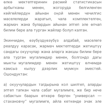
өлкө мектептеринин расмий статистикасын
арбытканы менен, жогоруда белгиленген
көйгөйлөрдүн айынан оӊой менен чечилгис
маселелерди жаратып, чала комплектелген,
жармач жана булардын айынан эптеп эле өпчап
билим бере ала турган жайлар болуп калган.
Экинчиден, өзүбүздүөзүбүз алдабай, маселеге
реалдуу карасак, жармач мектептерди жетиштүү
сандагы окуучулар жана аларга жакшы билим бере
ала турган мугалимдер менен, болгондо дагы
мыкты мугалимдер менен жетиштүү өлчөмдө
камсыз кылуу дээрлик мүмкүн эместей.
Ошондуктан:
а) окуучулардын тагдырына кол шилтеп, аларды
эптеп тапкан чала сабат мугалимге, же бир нече
сабактын баарын өткөрө берген “универсал —
стахановчу” мугалимге, айла кеткенде эчак эле