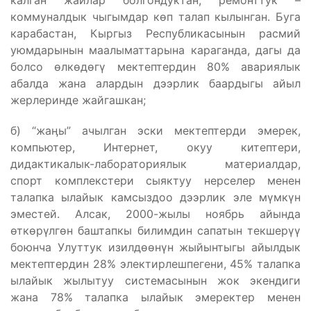
калган жайлар болгондуктан, ремонттук –
коммуналдык чыгымдар көп талап кылынган. Буга
карабастан, Кыргыз Республикасынын расмий
уюмдарынын маалыматтарына караганда, дагы да
болсо өлкөдөгү мектептердин 80% авариялык
абалда жана алардын дээрлик баардыгы айыл
жерлеринде жайгашкан;
б) “жаӊы” ачылган эски мектептерди эмерек,
компьютер, Интернет, окуу китептери,
дидактикалык-лабораториялык материалдар,
спорт комплекстери сыяктуу нерселер менен
талапка ылайык камсыздоо дээрлик эле мүмкүн
эместей. Алсак, 2000-жылы ноябрь айында
өткөрүлгөн баштапкы билимдин сапатын текшерүү
боюнча Улуттук изилдөөнүн жыйынтыгы айылдык
мектептердин 28% электирлешпегени, 45% талапка
ылайык жылытуу системасынын жок экендиги
жана 78% талапка ылайык эмеректер менен