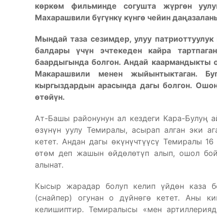
к
ө
рк
ө
м фильминде согушта ж
ү
рг
ө
н уул
Махарашвили б
ү
г
ү
нк
ү
к
ү
нг
ө
чейин да
ң
азалан
Мындай таза сезимдер, улуу патриоттуулук 
балдары
ү
ч
ү
н эчтекеден кайра тартпага
баардыгында болгон. Андай каармандыкты о
Макарашвили менен жыйынтыктаган. Бу
кыргыздардын арасында дагы болгон. Ошо
өт
өй
үн.
Ат-Башы районунун ал кездеги Кара-Булуң 
өзүнүн уулу Темиралы, асырап алган эки а
кетет. Андан дагы өкүнүчтүүсү Темиралы 1
өтөм деп жашын өйдөлөтүп алып, ошол бой
алынат.
Кысыр жарадар болуп келип үйдөн каза б
(снайпер) огунан о дүйнөгө кетет. Аны 
келишиптир. Темиралысы «мен артиллерияд