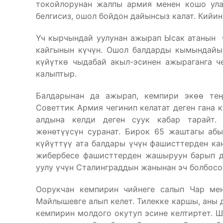
токойлорунан жалпы армия менен кошо ула
белгисиз, ошол бойдон дайынсыз калат. Кийин 
Үч кырчындай уулунан ажырап Ысак атанын 
кайгынын күчүн. Ошол балдарды кымындайын
күйүткө чыдабай акыл-эсинен ажыраганга ч
калыптыр.
Балдарынан да ажырап, кемпири экөө тең
Советтик Армия чегинип келатат деген гана 
алдына келди деген суук кабар тарайт.
жөнөтүүсүн суранат. Бирок 65 жаштагы абы
күйүттүү ата балдары үчүн фашисттерден кан
жибербесе фашисттерден жашыруун барып де
уулу үчүн Сталинграддын жанынан эч болбосо
Оорукчан кемпирин чийнеге салып Чар ме
Майлышевге алып келет. Тилекке каршы, аны 
кемпирин молдого окутуп эсине келтиртет. Ш