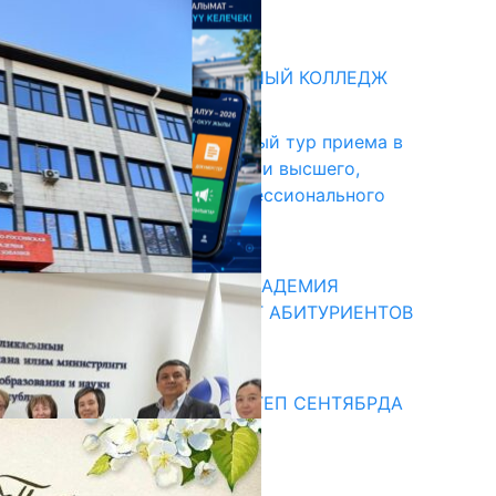
31.07.2026
битуриент
БИШКЕКСКИЙ УНИВЕРСАЛЬНЫЙ КОЛЛЕДЖ
17.07.2026
В Кыргызстане начался первый тур приема в
образовательные организации высшего,
среднего и начального профессионального
образования
13.07.2026
КЫРГЫЗКО-РОССИЙСКАЯ АКАДЕМИЯ
ОБРАЗОВАНИЯ ПРИГЛАШАЕТ АБИТУРИЕНТОВ
10.07.2026
едиа
СУЗАКТА 750 ОРУНДУУ МЕКТЕП СЕНТЯБРДА
ПАЙДАЛАНУУГА БЕРИЛЕТ
07.08.2025
Улуу Жеңиштин жандуу сөзү