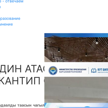
 - отвечаем
я
разование
мнение
ДИН АТАСЫ
П
КАНТИП ӨЧ АЛДЫ?
даалды таасын чагылдырган «Солдаттын атасы»