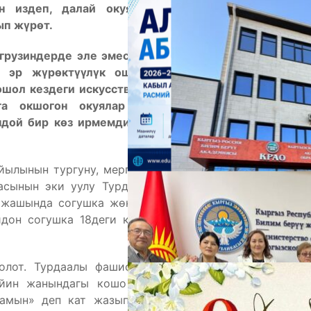
ун издеп, далай окуяларды башынан
ө
тк
ө
рг
ө
н
ып ж
ү
р
ө
т.
А
грузиндерде эле эмес Ата мекенин, кара чечекей
н эр ж
ү
р
ө
кт
үү
л
ү
к ошол кездеги совет элинин
шол кездеги искусство адамдары чогултуп туруп
га окшогон окуялар ошол «каар жылдарда»
ндой бир к
өз ирмемди сиздерге кыскача баяндап
айылынын тургуну, мергенчи Алтыбайдын Ысагынын
гасынын эки уулу Турдаалы менен Кысыр согушка
6 жашында согушка жөнөйт. Себеби ал комсомолго
дон согушка 18деги комсомолец катары армияга
М
олот. Турдаалы фашисттердин кылмергендеринин
кийин жанындагы кошо согушуп жүргөндөр айтып
амын» деп кат жазып турат. Ал Балтика боюнун