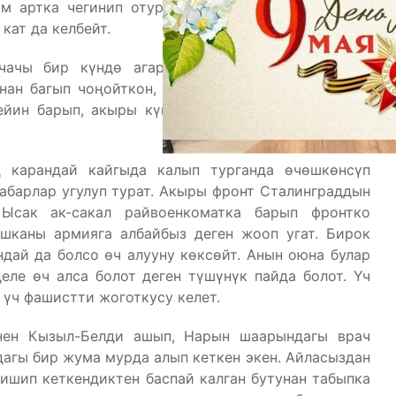
м артка чегинип отуруп, кийин кайсы жер экени
кат да келбейт.
чачы бир күндө агарып кеткен экен. Караңызчы,
ан багып чоңойткон, эмчектеш кылган Батма апа
ейин барып, акыры күйүттөн эки буту тең баспай
 карандай кайгыда калып турганда өчөшкөнсүп
кабарлар угулуп турат. Акыры фронт Сталинграддын
 Ысак ак-сакал райвоенкоматка барып фронтко
шканы армияга албайбыз деген жооп угат. Бирок
дай да болсо өч алууну көксөйт. Анын оюна булар
ле өч алса болот деген түшүнүк пайда болот. Үч
 үч фашистти жоготкусу келет.
нен Кызыл-Белди ашып, Нарын шаарындагы врач
дагы бир жума мурда алып кеткен экен. Айласыздан
ишип кеткендиктен баспай калган бутунан табыпка