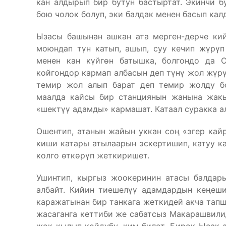
кан алдырып бир бутун бастыртат. Экинчи 
бою чолок болуп, эки балдак менен басып кал
Ызасы башынан ашкан ата мерген-дерче ки
моюндап түн катып, ашып, суу кечип жүрүп
менен кан күйгөн батышка, болгондо да 
койгондор кармап албасын деп түнү жол жүрү
темир жол алып барат деп темир жолду бо
маалда кайсы бир станциянын жанына жакы
«шектүү адамды» кармашат. Катаал суракка а
Ошентип, атанын жайын уккан соң «эгер кайр
киши катары атылаарын эскертишип, катуу ка
колго өткөрүп жеткиришет.
Ушинтип, кыргыз жоокеринин атасы балдары
албайт. Кийин тиешелүү адамдардын кеңеш
каражатынан бир танкага жеткидей акча тапшы
жасаганга кеттиби же сабатсыз Макарашвили