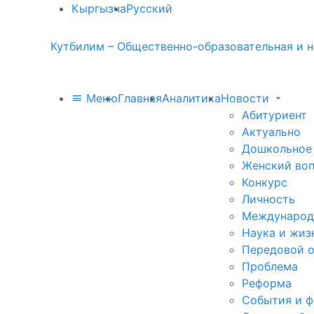
Кыргызча
Русский
Кутбилим – Общественно-образовательная и н
Меню
Главная
Аналитика
Новости
Абитуриент
Актуально
Дошкольное
Женский во
Конкурс
Личность
Международ
Наука и жиз
Передовой 
Проблема
Реформа
События и 