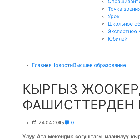
Спрашивайте
Точка зрени
Урок
Школьное об
Экспертное 
Юбилей
Главная
Новости
Высшее образование
КЫРГЫЗ ЖООКЕР
ФАШИСТТЕРДЕН 
24.04.2015
0
Улуу Ата мекендик согуштагы маанил
үү
кыр