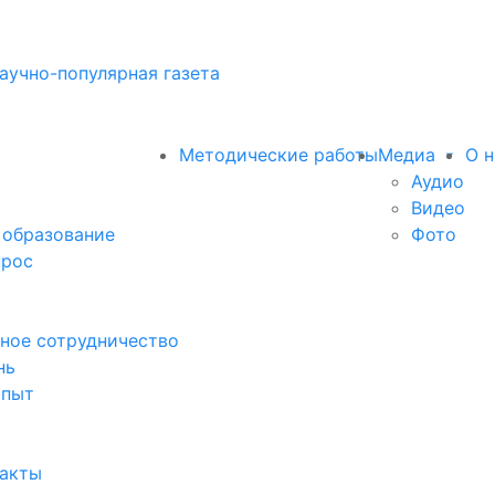
аучно-популярная газета
Методические работы
Медиа
О н
Аудио
Видео
 образование
Фото
прос
ное сотрудничество
нь
опыт
факты