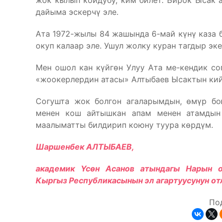
жок кылып койдубу, ким билет. Бирок Ысак а
дайыма эскерчү эле.
Ата 1972-жылы 84 жашында 6-май күнү каза б
окуп калаар эле. Ушул жолку куран тагдыр эке
Мен ошол кан күйгөн Улуу Ата ме-кендик со
«жоокерлердин атасы» Алтыбаев Ысактын кий
Согушта жок болгон агаларымдын, өмүр бо
менен кош айтышкан апам менен атамдын
маалыматты билдирип коюну туура көрдүм.
Шаршенбек АЛТЫБАЕВ,
академик
Үс
өн Асанов атындагы Нарын о
Кыргыз Республикасынын эл агартуусунун от
По