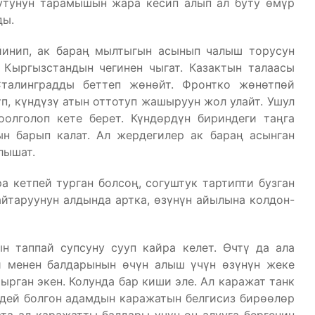
бутунун тарамышын жара кесип алып ал буту өмүр
ды.
йинип, ак бараң мылтыгын асынып чалыш торусун
 Кыргызстандын чегинен чыгат. Казактын талаасы
Сталинградды беттеп жөнөйт. Фронтко жөнөтпөй
п, күндүзү атын оттотуп жашыруун жол улайт. Ушул
олголоп кете берет. Күндөрдүн бириндеги таңга
н барып калат. Ал жердегилер ак бараң асынган
лышат.
а кетпей турган болсоң, согуштук тартипти бузган
йтаруунун алдында артка, өзүнүн айылына колдон-
н таппай супсуну сууп кайра келет. Өчтү да ала
и менен балдарынын өчүн алыш үчүн өзүнүн жеке
рган экен. Колунда бар киши эле. Ал каражат танк
дей болгон адамдын каражатын белгисиз бирөөлөр