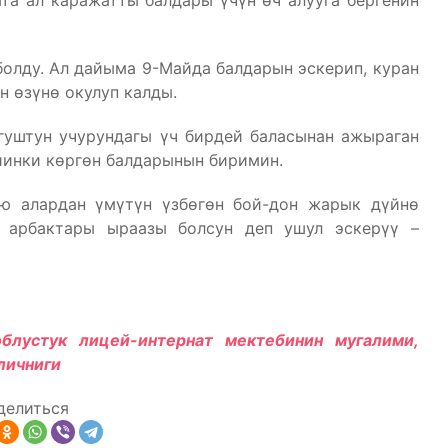
та ал каражатты балдары үчүн өч алууга бергенин
олду. Ал дайыма 9-Майда балдарын эскерип, куран
н өзүнө окулуп калды.
гуштун учурундагы үч бирдей баласынан ажыраган
инки көргөн балдарынын биримин.
ю алардан үмүтүн үзбөгөн бой-дон жарык дүйнө
 арбактары ыраазы болсун деп ушул эскерүү –
блустук лицей-интернат мектебинин мугалими,
личниги
делиться